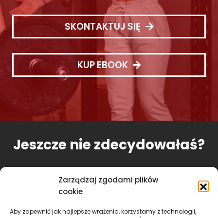
SKONTAKTUJ SIĘ
KUP EBOOK
Jeszcze nie zdecydowałaś?
Zarządzaj zgodami plików
SPRAWDŹ MOJĄ OFERTĘ
cookie
Aby zapewnić jak najlepsze wrażenia, korzystamy z technologii,