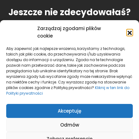
Jeszcze nie zdecydowałaś?
Zarządzaj zgodami plików
Sprawdź moją ofertę
cookie
Aby zapewnić jak najlepsze wrażenia, korzystamy z technologii,
takich jak pliki cookie, do przechowywania i/lub uzyskiwania
dostępu do informacji o urządzeniu. Zgoda na te technologie
Natalia Grzyb
pozwoli nam przetwarzać dane, takie jak zachowanie podczas
przeglądania lub unikalne identyfikatory na tej stronie. Brak
nataliagrzyb.podopieczni@gmail.com
wyrażenia zgody lub wycofanie zgody może niekorzystnie wpłynąć
na niektóre cechy i funkcje. Czy wyrażasz zgodę na stosowanie
plików cookies zgodnie z Polityką prywatności?
Kliknij w ten link do
Polityki prywatności
Oferta
Nawiąż współpracę
Akceptuję
Polityka prywatności
Odmów
Zobacz preferencje